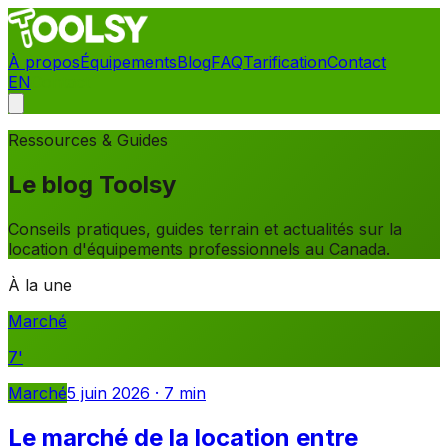
À propos
Équipements
Blog
FAQ
Tarification
Contact
EN
Contact
Ressources & Guides
Le blog Toolsy
Conseils pratiques, guides terrain et actualités sur la
location d'équipements professionnels au Canada.
À la une
Marché
7
'
Marché
5 juin 2026
·
7
min
Le marché de la location entre